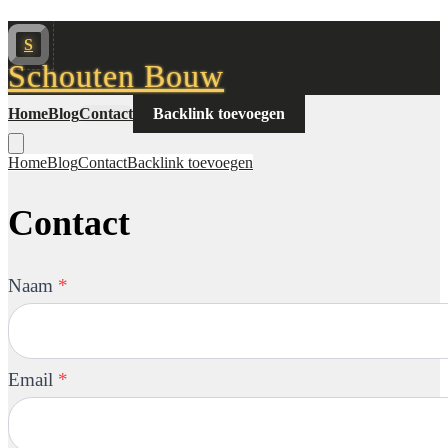
S
Schouten Bouw
Home
Blog
Contact
Backlink toevoegen
Home
Blog
Contact
Backlink toevoegen
Contact
Naam
*
Email
*